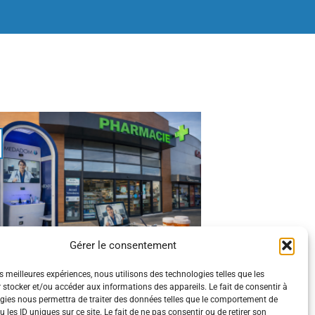
Gérer le consentement
léconsultation médicale : des avantages
concrets… quand elle est bien utilisée
es meilleures expériences, nous utilisons des technologies telles que les
 stocker et/ou accéder aux informations des appareils. Le fait de consentir à
La téléconsultation médicale n’est plus un
gies nous permettra de traiter des données telles que le comportement de
 les ID uniques sur ce site. Le fait de ne pas consentir ou de retirer son
gadget” né de la crise sanitaire : c’est un [...]