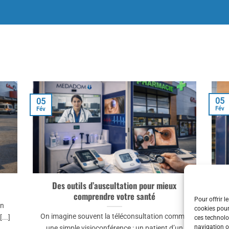
05
05
Fév
Fév
Des outils d’auscultation pour mieux
Té
comprendre votre santé
Pour offrir l
un
cookies pour
On imagine souvent la téléconsultation comme
...]
ces technolo
navigation ou
une simple visioconférence : un patient d’un
“